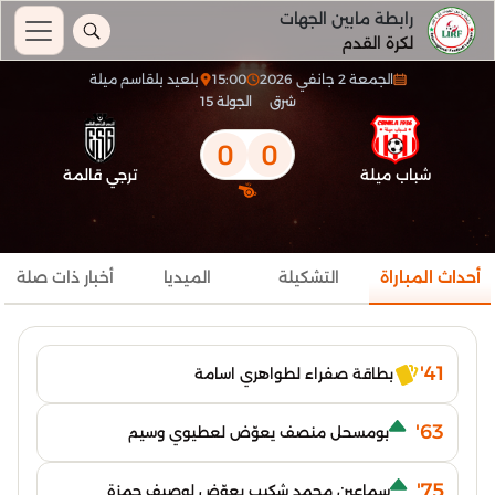
رابطة مابين الجهات
لكرة القدم
الجمعة 2 جانفي 2026
15:00
بلعيد بلقاسم ميلة
شرق
الجولة 15
0
0
شباب ميلة
ترجي قالمة
أحداث المباراة
التشكيلة
الميديا
أخبار ذات صلة
41'
بطاقة صفراء لطواهري اسامة
63'
بومسحل منصف يعوّض لعطيوي وسيم
75'
سماعين محمد شكيب يعوّض لوصيف حمزة