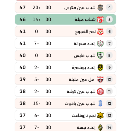
47
+23
30
شباب عين فكرون
4
46
+14
30
شباب ميلة
5
41
0
30
نصر الفجوج
6
41
+7
30
إتحاد سدراتة
7
40
0
30
شباب قايس
8
40
-2
30
إتحاد بوخضرة
9
39
-5
30
امل عين مليلة
10
38
-2
30
شباب عين كرشة
11
38
-15
30
شباب عين ياقوت
12
37
-6
30
نجم تازوقاغت
13
37
-7
30
إتحاد تبسة
14