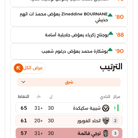
Zineddine BOURNANE يعوّض محمذ ات اتهير
80'
حذيبلي
88'
بوجناح زكرياء يعوّض جلايلية أسامة
90'
بوشكارة محمد يعوّض درغوم شعيب
الترتيب
عرض الكل
شرق
ل
+/-
النقاط
مركز
النادي
65
+31
30
شبيبة سكيكدة
1
61
+20
30
اتحاد الفوبور
2
57
+31
30
ترجي قالمة
3