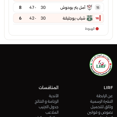
8
-47
30
أمل بئر بوحوش
15
6
-42
30
شباب بوجلبانة
16
الهبوط
LIRF
المنافسات
عن الرابطة
الأندية
النشرة الرسمية
الرزنامة و النتائج
وثائق للتحميل
جدول الترتيب
نصوص و قوانين
الملاعب