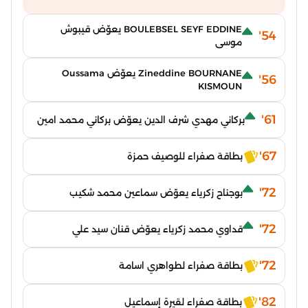
BOULEBSEL SEYF EDDINE يعوّض قيبوش
54'
موسى
Zineddine BOURNANE يعوّض Oussama
56'
KISMOUN
61'
بركاني مهدي شرف الدين يعوّض بركاني محمد امين
67'
بطاقة صفراء للوصيف حمزة
72'
بوجناح زكرياء يعوّض سماعين محمد شكيب
72'
قداوي محمد زكرياء يعوّض قنان سيد علي
72'
بطاقة صفراء لطواهري اسامة
82'
بطاقة صفراء لقيرة إسماعيل