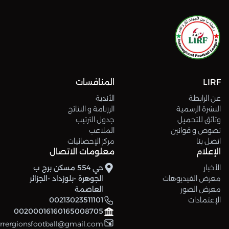
LIRF
المنافسات
عن الرابطة
الأندية
النشرة الرسمية
الرزنامة و النتائج
وثائق للتحميل
جدول الترتيب
نصوص و قوانين
الملاعب
اتصل بنا
مركز الإحصائيات
الإعلام
معلومات الاتصال
الأخبار
حي 554 مسكن برج ب
معرض الفيديوهات
الجوهرة -بلوزداد -الجزائر
معرض الصور
العاصمة
الإعتمادات
00213023511101
00200016160165008705
errergionsfootball@gmail.com