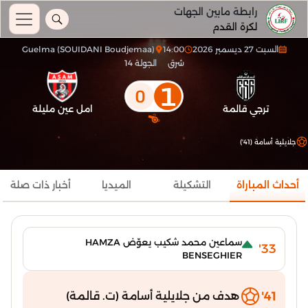
رابطة مابين الجهات
لكرة القدم
السبت 27 ديسمبر 2026
14:00
Guelma (SOUIDANI Boudjemaa)
شرق
الجولة 14
1
0
ترجي قالمة
امل عين مليلة
جلايلية أسامة (41')
أحداث المباراة
التشكيلة
الميديا
أخبار ذات صلة
سماعين محمد شكيب يعوّض HAMZA
33'
BENSEGHIER
41'
هدف من جلايلية أسامة (ت. قالمة)