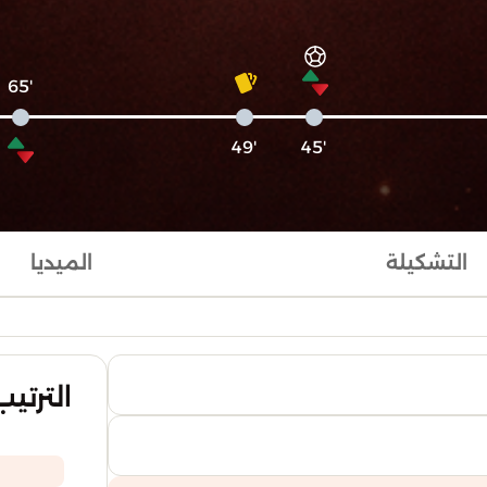
'65
'49
'45
التشكيلة
الميديا
الترتيب