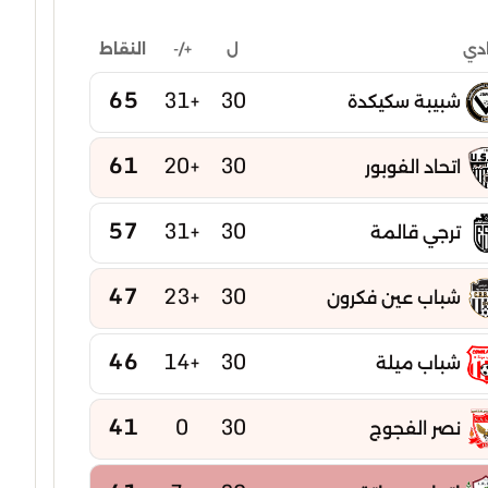
ل
+/-
النقاط
ادي
65
+31
30
شبيبة سكيكدة
61
+20
30
اتحاد الفوبور
57
+31
30
ترجي قالمة
47
+23
30
شباب عين فكرون
46
+14
30
شباب ميلة
41
0
30
نصر الفجوج