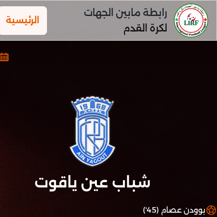
رابطة مابين الجهات
الرئيسية
لكرة القدم
شباب عين ياقوت
بوودن عصام (45')