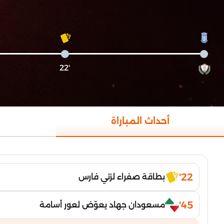
'22
أحداث المباراة
22'
بطاقة صفراء لزتي فارس
45'
مسعودان جهاد يعوّض لعور أسامة