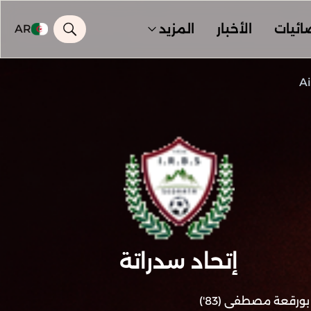
ائيات
الأخبار
المزيد
AR
Ai
إتحاد سدراتة
بورقعة مصطفى (83')