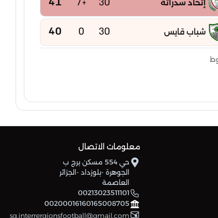
41
+7
30
إتحاد سدراتة
40
0
30
شباب قايس
40
-2
30
وط
إتحاد بوخضرة
39
-5
30
امل عين مليلة
38
-2
30
شباب عين كرشة
38
-15
30
معلومات الاتصال
شباب عين ياقوت
حي 554 مسكن برج ب
الجوهرة -بلوزداد -الجزائر
37
-6
30
نجم تازوقاغت
العاصمة
00213023511101
37
-7
30
00200016160165008705
إتحاد تبسة
sg.interrergionsfootball@gmail.com