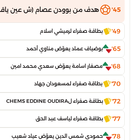
45'
هدف من بوودن عصام (ش عين ياقو
49'
بطاقة صفراء لرميشي اسلام
65'
بوضياف عماد يعوّض مناوي أحمد
68'
مصفار اسامة يعوّض سعدي محمد امين
70'
بطاقة صفراء لمسعودان جهاد
72'
بطاقة صفراء لCHEMS EDDINE OUDIRA
77'
بطاقة صفراء لياسف عبد الحق
78'
حمودي شمس الدين يعوّض عياد شعيب