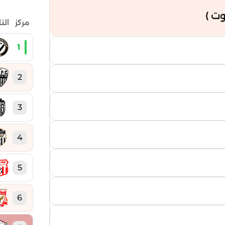
ت )
مركز
الن
1
2
3
4
5
6