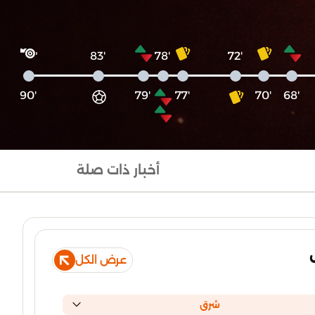
'83
'78
'72
'90
'79
'77
'70
'68
أخبار ذات صلة
عرض الكل
شرق