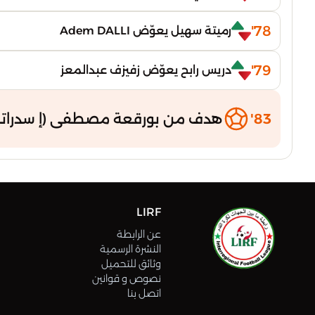
78'
رميتة سهيل يعوّض Adem DALLI
79'
دريس رابح يعوّض زفيزف عبدالمعز
83'
هدف من بورقعة مصطفى (إ سدراتة
LIRF
عن الرابطة
النشرة الرسمية
وثائق للتحميل
نصوص و قوانين
اتصل بنا