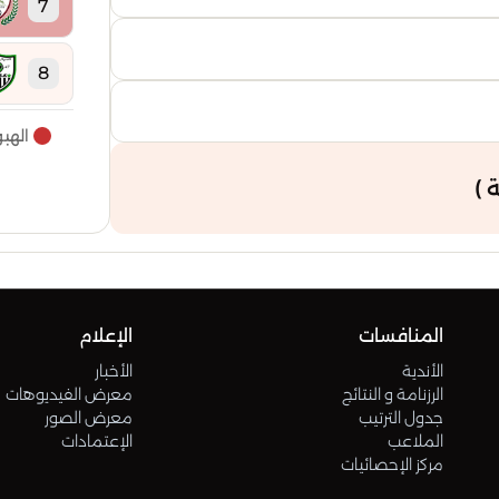
7
8
الهب
9
 )
10
11
المنافسات
الإعلام
12
الأندية
الأخبار
الرزنامة و النتائج
معرض الفيديوهات
13
جدول الترتيب
معرض الصور
الملاعب
الإعتمادات
مركز الإحصائيات
14