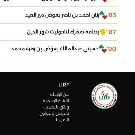
83'
رنان احمد بن ناصر يعوّض مير العيد
87'
بطاقة صفراء لتاحوليت شهر الدين
90'
حسيني عبدالمالك يعوّض بن زهرة محمد
LIRF
عن الرابطة
النشرة الرسمية
وثائق للتحميل
نصوص و قوانين
اتصل بنا