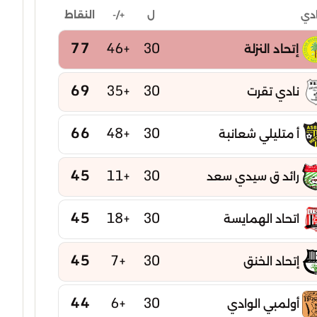
ل
+/-
النقاط
ادي
77
+46
30
إتحاد النزلة
69
+35
30
نادي تقرت
66
+48
30
أ متليلي شعانبة
45
+11
30
رائد ق سيدي سعد
45
+18
30
اتحاد الهمايسة
45
+7
30
إتحاد الخنق
44
+6
30
أولمبي الوادي