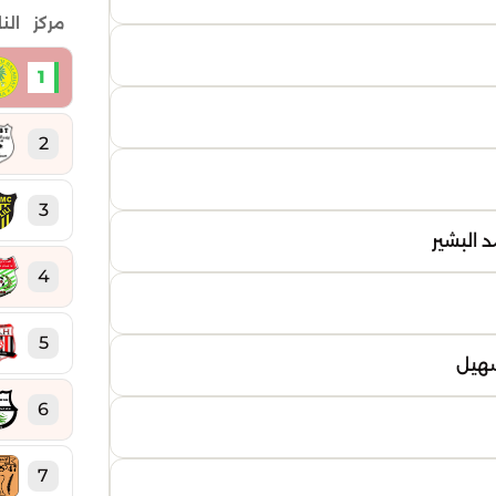
مركز
الن
1
2
3
 البشير
4
5
سهيل
6
7