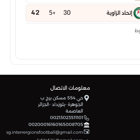
42
+5
30
إتحاد الزاوية
40
-9
30
وط
إتحاد حاسي الرمل
40
-4
30
مشعل ح مسعود
40
+8
30
شباب جامعة
38
0
30
معلومات الاتصال
أولمبيك المقرن
حي 554 مسكن برج ب
35
+2
30
الجوهرة -بلوزداد -الجزائر
اتحاد افلو
العاصمة
00213023511101
18
-17
30
00200016160165008705
نجوم إليزي
sg.interrergionsfootball@gmail.com