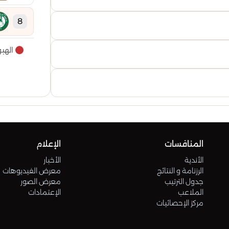
8
الهب
9
10
11
12
المنافسات
الإعلام
الأندية
الأخبار
الرزنامة و النتائج
معرض الفيديوهات
13
جدول الترتيب
معرض الصور
الملاعب
الإعتمادات
مركز الإحصائيات
14