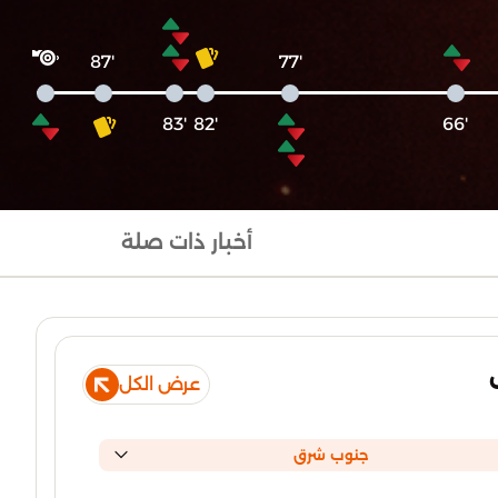
'87
'77
'83
'82
'66
أخبار ذات صلة
عرض الكل
جنوب شرق