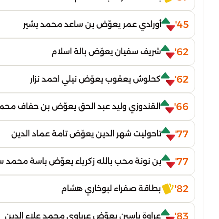
45'
أورادي عمر يعوّض بن ساعد محمد بشير
62'
شريف سفيان يعوّض بالة اسلام
62'
كحلوش يعقوب يعوّض نيلي احمد نزار
66'
القندوزي وليد عبد الحق يعوّض بن حفاف محمد
77'
تاحوليت شهر الدين يعوّض تامة عماد الدين
77'
بن نونة محب بالله زكرياء يعوّض باسة محمد 
82'
بطاقة صفراء لبوخاري هشام
83'
عراوة ياسين يعوّض عرباوي محمد علاء الدين