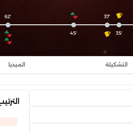
'62
'37
'45
'35
التشكيلة
الميديا
الترتيب