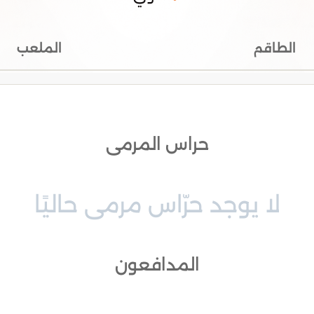
الطاقم
الملعب
حراس المرمى
لا يوجد حرّاس مرمى حاليًا
المدافعون