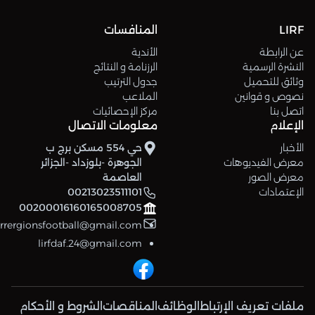
LIRF
المنافسات
عن الرابطة
الأندية
النشرة الرسمية
الرزنامة و النتائج
وثائق للتحميل
جدول الترتيب
نصوص و قوانين
الملاعب
اتصل بنا
مركز الإحصائيات
الإعلام
معلومات الاتصال
الأخبار
حي 554 مسكن برج ب
معرض الفيديوهات
الجوهرة -بلوزداد -الجزائر
معرض الصور
العاصمة
الإعتمادات
00213023511101
00200016160165008705
errergionsfootball@gmail.com
lirfdaf.24@gmail.com
ملفات تعريف الإرتباط
الوظائف
المناقصات
الشروط و الأحكام