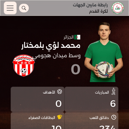
رابطة مابين الجهات
لكرة القدم
الجزائر
محمد لؤي بلمختار
وسط ميدان هجومي
0
المباريات
الأهداف
0
6
دقائق اللعب
البطاقات الصفراء
10
234