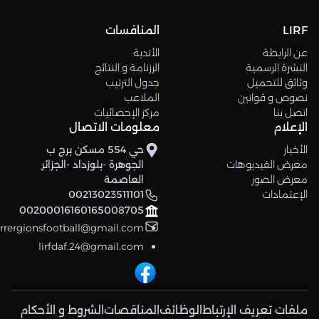
LIRF
المنافسات
عن الرابطة
الأندية
النشرة الرسمية
الرزنامة و النتائج
وثائق للتحميل
جدول الترتيب
نصوص و قوانين
الملاعب
اتصل بنا
مركز الإحصائيات
الإعلام
معلومات الاتصال
الأخبار
حي 554 مسكن برج ب
معرض الفيديوهات
الجوهرة -بلوزداد -الجزائر
معرض الصور
العاصمة
الإعتمادات
00213023511101
00200016160165008705
errergionsfootball@gmail.com
lirfdaf.24@gmail.com
ملفات تعريف الإرتباط
الوظائف
المناقصات
الشروط و الأحكام