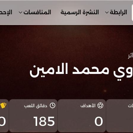
الرابطة
النشرة الرسمية
المنافسات
الإحص
ئر
2
وي محمد الامين
ات
الأهداف
دقائق اللعب
0
185
0