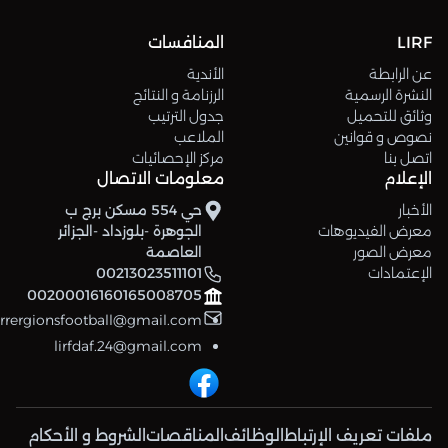
LIRF
المنافسات
عن الرابطة
الأندية
النشرة الرسمية
الرزنامة و النتائج
وثائق للتحميل
جدول الترتيب
نصوص و قوانين
الملاعب
اتصل بنا
مركز الإحصائيات
الإعلام
معلومات الاتصال
الأخبار
حي 554 مسكن برج ب
معرض الفيديوهات
الجوهرة -بلوزداد -الجزائر
معرض الصور
العاصمة
الإعتمادات
00213023511101
00200016160165008705
errergionsfootball@gmail.com
lirfdaf.24@gmail.com
ملفات تعريف الإرتباط
الوظائف
المناقصات
الشروط و الأحكام