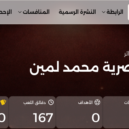
الرابطة
النشرة الرسمية
المنافسات
الإحص
ئر
2
صرية محمد لمين
ات
الأهداف
دقائق اللعب
0
167
0