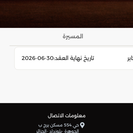
المسيرة
ابر
تاريخ نهاية العقد:
2026-06-30
معلومات الاتصال
حي 554 مسكن برج ب
الجوهرة -بلوزداد -الجزائر