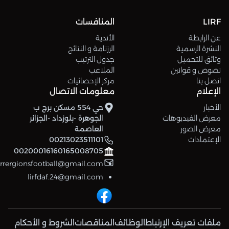
LIRF
المنافسات
عن الرابطة
الأندية
النشرة الرسمية
الرزنامة و النتائج
وثائق للتحميل
جدول الترتيب
نصوص و قوانين
الملاعب
اتصل بنا
مركز الإحصائيات
الإعلام
معلومات الاتصال
الأخبار
حي 554 مسكن برج ب
معرض الفيديوهات
الجوهرة -بلوزداد -الجزائر
معرض الصور
العاصمة
الإعتمادات
00213023511101
00200016160165008705
errergionsfootball@gmail.com
lirfdaf.24@gmail.com
ملفات تعريف الإرتباط
الوظائف
المناقصات
الشروط و الأحكام