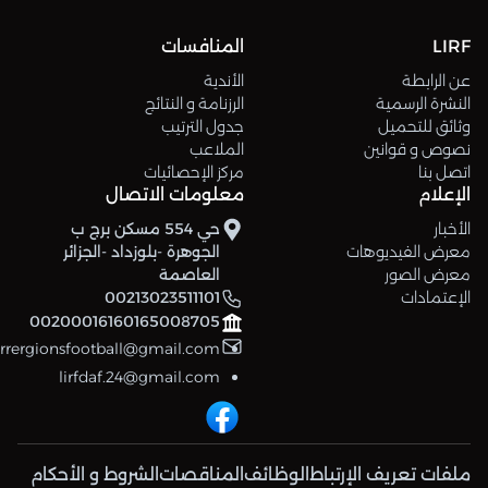
LIRF
المنافسات
عن الرابطة
الأندية
النشرة الرسمية
الرزنامة و النتائج
وثائق للتحميل
جدول الترتيب
نصوص و قوانين
الملاعب
اتصل بنا
مركز الإحصائيات
الإعلام
معلومات الاتصال
الأخبار
حي 554 مسكن برج ب
معرض الفيديوهات
الجوهرة -بلوزداد -الجزائر
معرض الصور
العاصمة
الإعتمادات
00213023511101
00200016160165008705
errergionsfootball@gmail.com
lirfdaf.24@gmail.com
ملفات تعريف الإرتباط
الوظائف
المناقصات
الشروط و الأحكام