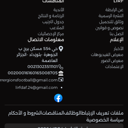
LIRF
المنافسات
عن الرابطة
الأندية
النشرة الرسمية
الرزنامة و النتائج
وثائق للتحميل
جدول الترتيب
نصوص و قوانين
الملاعب
اتصل بنا
مركز الإحصائيات
الإعلام
معلومات الاتصال
الأخبار
حي 554 مسكن برج ب
معرض الفيديوهات
الجوهرة -بلوزداد -الجزائر
معرض الصور
العاصمة
الإعتمادات
00213023511101
00200016160165008705
errergionsfootball@gmail.com
lirfdaf.24@gmail.com
ملفات تعريف الإرتباط
الوظائف
المناقصات
الشروط و الأحكام
سياسة الخصوصية