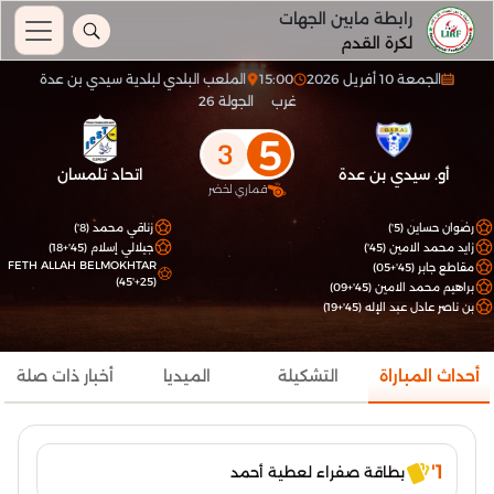
رابطة مابين الجهات
لكرة القدم
الجمعة 10 أفريل 2026
15:00
الملعب البلدي لبلدية سيدي بن عدة
غرب
الجولة 26
5
3
أو. سيدي بن عدة
اتحاد تلمسان
قماري لخضر
رضوان حساين (5')
زناقي محمد (8')
زايد محمد الامين (45')
جيلالي إسلام (45'+18)
FETH ALLAH BELMOKHTAR
مقاطع جابر (45'+05)
(45'+25)
براهيم محمد الامين (45'+09)
بن ناصر عادل عبد الإله (45'+19)
أحداث المباراة
التشكيلة
الميديا
أخبار ذات صلة
1'
بطاقة صفراء لعطية أحمد