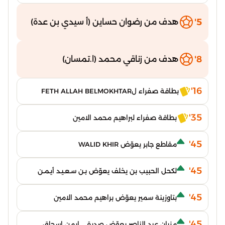
5'
هدف من رضوان حساين (أ سيدي بن عدة)
8'
هدف من زناقي محمد (ا.تمسان)
16'
بطاقة صفراء لFETH ALLAH BELMOKHTAR
35'
بطاقة صفراء لبراهيم محمد الامين
45'
مقاطع جابر يعوّض WALID KHIR
45'
لكحل الحبيب بن يخلف يعوّض بـن سـعـيـد أيـمـن
45'
بتاوزينة سمير يعوّض براهيم محمد الامين
45'
مزيان عبد الناصر يعوّض صديقي ايمن اسحاق