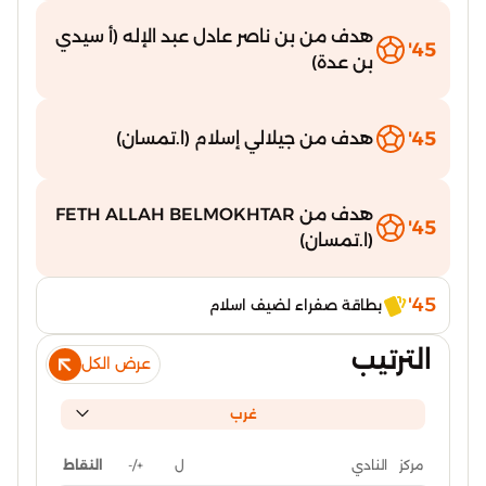
هدف من بن ناصر عادل عبد الإله (أ سيدي
45'
بن عدة)
45'
هدف من جيلالي إسلام (ا.تمسان)
هدف من FETH ALLAH BELMOKHTAR
45'
(ا.تمسان)
45'
بطاقة صفراء لضيف اسلام
الترتيب
عرض الكل
غرب
ل
+/-
النقاط
مركز
النادي