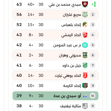
63
+40
30
سيدي محمد بن علي
1
56
+14
30
سريع غليزان
2
52
+15
30
إتحاد بلعباس
3
43
+8
30
اتحاد الرمشي
4
42
+4
30
م س عبد المومن
5
41
+2
30
مديوني وهران
6
41
-6
30
جيل بن داود
7
40
-14
30
اتحاد بوهني تيارت
8
40
+10
30
إتحاد الكرمة
9
39
+9
30
أو. سيدي بن عدة
10
38
-4
30
مثالية تيغنيف
11