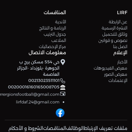
LIRF
المنافسات
عن الرابطة
الأندية
النشرة الرسمية
الرزنامة و النتائج
وثائق للتحميل
جدول الترتيب
نصوص و قوانين
الملاعب
اتصل بنا
مركز الإحصائيات
الإعلام
معلومات الاتصال
الأخبار
حي 554 مسكن برج ب
معرض الفيديوهات
الجوهرة -بلوزداد -الجزائر
معرض الصور
العاصمة
الإعتمادات
00213023511101
00200016160165008705
errergionsfootball@gmail.com
lirfdaf.24@gmail.com
ملفات تعريف الإرتباط
الوظائف
المناقصات
الشروط و الأحكام