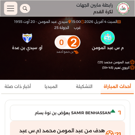
رابطة مابين الجهات
لكرة القدم
السبت 4 أفريل 2026
15:00
سيدي عبد المومن - 20 أوت 1955
غرب
الجولة 25
2
0
م س عبد المومن
أو. سيدي بن عدة
بن حمو أحمد
عبد المومن محمد (21')
كريوي نعيم (45'+39)
أحداث المباراة
التشكيلة
الميديا
أخبار ذات صلة
1'
SAMIR BENHASSAN يعوّض بن نوة بسام
هدف من عبد المومن محمد (م.س عبد
21'