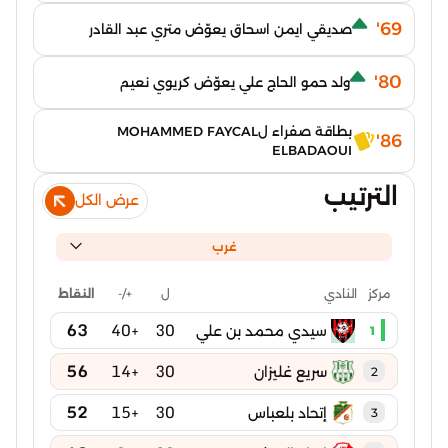
69'
صديقي ايمن اسحاق يعوّض متري عبد القادر
80'
ولد حمو الحاج علي يعوّض كريوي نعيم
بطاقة صفراء لMOHAMMED FAYCAL
86'
ELBADAOUI
الترتيب
عرض الكل
غرب
ل
+/-
النقاط
مركز
النادي
63
+40
30
سيدي محمد بن علي
1
56
+14
30
سريع غليزان
2
52
+15
30
إتحاد بلعباس
3