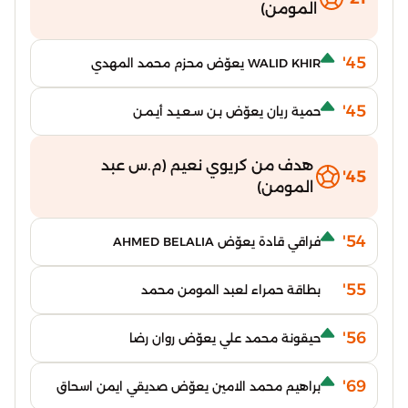
المومن)
45'
WALID KHIR يعوّض محزم محمد المهدي
45'
حمية ريان يعوّض بـن سـعـيـد أيـمـن
هدف من كريوي نعيم (م.س عبد
45'
المومن)
54'
فراقي قادة يعوّض AHMED BELALIA
55'
بطاقة حمراء لعبد المومن محمد
56'
حيقونة محمد علي يعوّض روان رضا
69'
براهيم محمد الامين يعوّض صديقي ايمن اسحاق