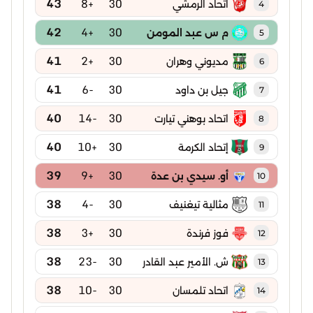
43
+8
30
اتحاد الرمشي
4
42
+4
30
م س عبد المومن
5
41
+2
30
مديوني وهران
6
41
-6
30
جيل بن داود
7
40
-14
30
اتحاد بوهني تيارت
8
40
+10
30
إتحاد الكرمة
9
39
+9
30
أو. سيدي بن عدة
10
38
-4
30
مثالية تيغنيف
11
38
+3
30
فوز فرندة
12
38
-23
30
ش. الأمير عبد القادر
13
38
-10
30
اتحاد تلمسان
14