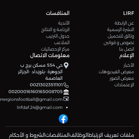
LIRF
المنافسات
عن الرابطة
الأندية
النشرة الرسمية
الرزنامة و النتائج
وثائق للتحميل
جدول الترتيب
نصوص و قوانين
الملاعب
اتصل بنا
مركز الإحصائيات
الإعلام
معلومات الاتصال
الأخبار
حي 554 مسكن برج ب
معرض الفيديوهات
الجوهرة -بلوزداد -الجزائر
معرض الصور
العاصمة
الإعتمادات
00213023511101
00200016160165008705
errergionsfootball@gmail.com
lirfdaf.24@gmail.com
ملفات تعريف الإرتباط
الوظائف
المناقصات
الشروط و الأحكام