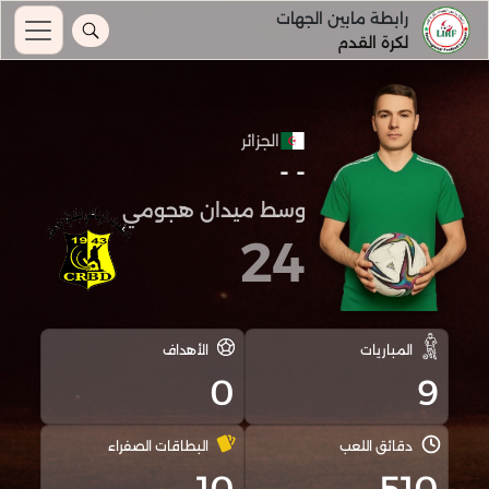
رابطة مابين الجهات
لكرة القدم
الجزائر
- -
وسط ميدان هجومي
24
المباريات
الأهداف
0
9
دقائق اللعب
البطاقات الصفراء
10
510