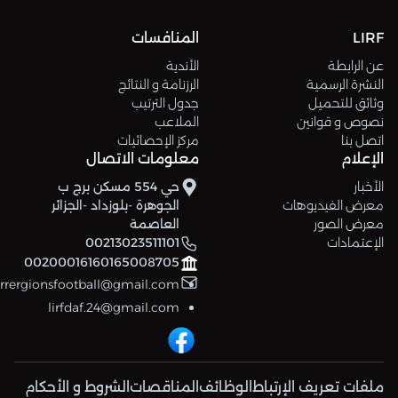
LIRF
المنافسات
عن الرابطة
الأندية
النشرة الرسمية
الرزنامة و النتائج
وثائق للتحميل
جدول الترتيب
نصوص و قوانين
الملاعب
اتصل بنا
مركز الإحصائيات
الإعلام
معلومات الاتصال
الأخبار
حي 554 مسكن برج ب
معرض الفيديوهات
الجوهرة -بلوزداد -الجزائر
معرض الصور
العاصمة
الإعتمادات
00213023511101
00200016160165008705
errergionsfootball@gmail.com
lirfdaf.24@gmail.com
ملفات تعريف الإرتباط
الوظائف
المناقصات
الشروط و الأحكام