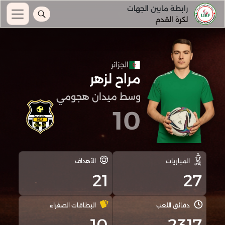
رابطة مابين الجهات
لكرة القدم
الجزائر
مراح لزهر
وسط ميدان هجومي
10
المباريات
الأهداف
21
27
دقائق اللعب
البطاقات الصفراء
10
2317