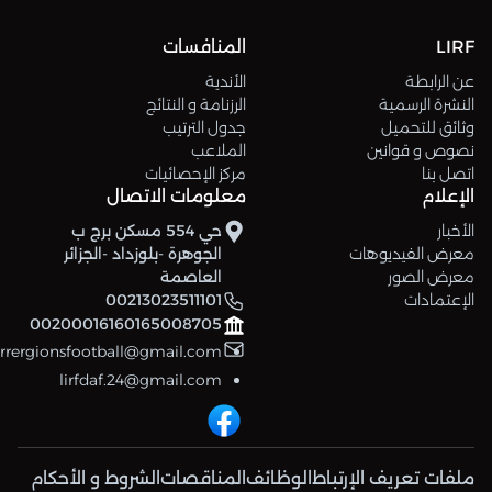
LIRF
المنافسات
عن الرابطة
الأندية
النشرة الرسمية
الرزنامة و النتائج
وثائق للتحميل
جدول الترتيب
نصوص و قوانين
الملاعب
اتصل بنا
مركز الإحصائيات
الإعلام
معلومات الاتصال
الأخبار
حي 554 مسكن برج ب
معرض الفيديوهات
الجوهرة -بلوزداد -الجزائر
معرض الصور
العاصمة
الإعتمادات
00213023511101
00200016160165008705
errergionsfootball@gmail.com
lirfdaf.24@gmail.com
ملفات تعريف الإرتباط
الوظائف
المناقصات
الشروط و الأحكام