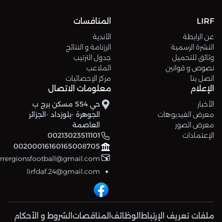
LIRF
المنافسات
عن الرابطة
الأندية
النشرة الرسمية
الرزنامة و النتائج
وثائق للتحميل
جدول الترتيب
نصوص و قوانين
الملاعب
اتصل بنا
مركز الإحصائيات
الإعلام
معلومات الاتصال
الأخبار
حي 554 مسكن برج ب
معرض الفيديوهات
الجوهرة -بلوزداد -الجزائر
معرض الصور
العاصمة
الإعتمادات
00213023511101
00200016160165008705
errergionsfootball@gmail.com
lirfdaf.24@gmail.com
ملفات تعريف الإرتباط
الوظائف
المناقصات
الشروط و الأحكام