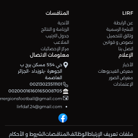
LIRF
المنافسات
عن الرابطة
الأندية
النشرة الرسمية
الرزنامة و النتائج
وثائق للتحميل
جدول الترتيب
نصوص و قوانين
الملاعب
اتصل بنا
مركز الإحصائيات
الإعلام
معلومات الاتصال
الأخبار
حي 554 مسكن برج ب
معرض الفيديوهات
الجوهرة -بلوزداد -الجزائر
معرض الصور
العاصمة
الإعتمادات
00213023511101
00200016160165008705
errergionsfootball@gmail.com
lirfdaf.24@gmail.com
ملفات تعريف الإرتباط
الوظائف
المناقصات
الشروط و الأحكام