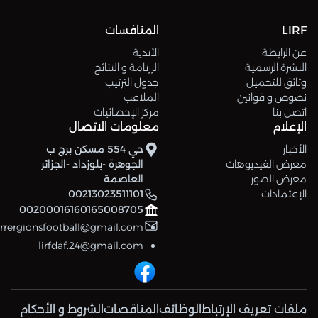
LIRF
المنافسات
عن الرابطة
الأندية
النشرة الرسمية
الرزنامة و النتائج
وثائق للتحميل
جدول الترتيب
نصوص و قوانين
الملاعب
اتصل بنا
مركز الإحصائيات
الإعلام
معلومات الاتصال
الأخبار
حي 554 مسكن برج ب
معرض الفيديوهات
الجوهرة -بلوزداد -الجزائر
معرض الصور
العاصمة
الإعتمادات
00213023511101
00200016160165008705
errergionsfootball@gmail.com
lirfdaf.24@gmail.com
ملفات تعريف الإرتباط
الوظائف
المناقصات
الشروط و الأحكام