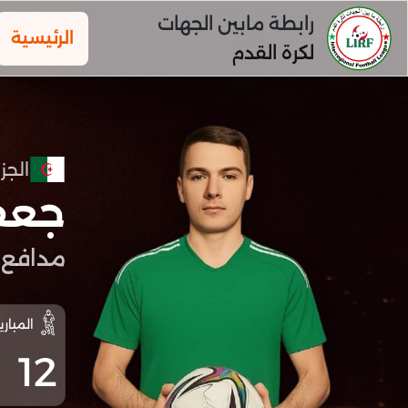
رابطة مابين الجهات
الرئيسية
لكرة القدم
الجزا
جعف
مدافع
المباري
12