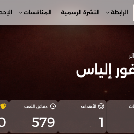
الرابطة
النشرة الرسمية
المنافسات
الإحص
ئر
ور إلياس
ات
الأهداف
دقائق اللعب
0
579
1