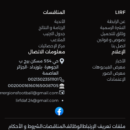
LIRF
المنافسات
عن الرابطة
الأندية
النشرة الرسمية
الرزنامة و النتائج
وثائق للتحميل
جدول الترتيب
نصوص و قوانين
الملاعب
اتصل بنا
مركز الإحصائيات
الإعلام
معلومات الاتصال
الأخبار
حي 554 مسكن برج ب
معرض الفيديوهات
الجوهرة -بلوزداد -الجزائر
معرض الصور
العاصمة
الإعتمادات
00213023511101
00200016160165008705
errergionsfootball@gmail.com
lirfdaf.24@gmail.com
ملفات تعريف الإرتباط
الوظائف
المناقصات
الشروط و الأحكام