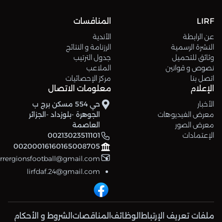
LIRF
المنافسات
عن الرابطة
الأندية
النشرة الرسمية
الرزنامة و النتائج
وثائق للتحميل
جدول الترتيب
نصوص و قوانين
الملاعب
اتصل بنا
مركز الإحصائيات
الإعلام
معلومات الاتصال
الأخبار
حي 554 مسكن برج ب
معرض الفيديوهات
الجوهرة -بلوزداد -الجزائر
معرض الصور
العاصمة
الإعتمادات
00213023511101
00200016160165008705
errergionsfootball@gmail.com
lirfdaf.24@gmail.com
ملفات تعريف الإرتباط
الوظائف
المناقصات
الشروط و الأحكام