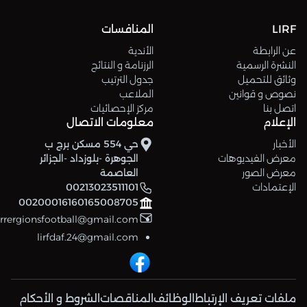
LIRF
المنافسات
عن الرابطة
الأندية
النشرة الرسمية
الرزنامة و النتائج
وثائق للتحميل
جدول الترتيب
نصوص و قوانين
الملاعب
اتصل بنا
مركز الإحصائيات
الإعلام
معلومات الاتصال
الأخبار
حي 554 مسكن برج ب
معرض الفيديوهات
الجوهرة -بلوزداد -الجزائر
معرض الصور
العاصمة
الإعتمادات
00213023511101
00200016160165008705
errergionsfootball@gmail.com
lirfdaf.24@gmail.com
ملفات تعريف الإرتباط
الوظائف
المناقصات
الشروط و الأحكام