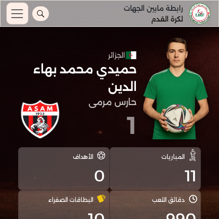
رابطة مابين الجهات
لكرة القدم
الجزائر
حميدي محمد بهاء
الدين
حارس مرمى
1
المباريات
الأهداف
0
11
دقائق اللعب
البطاقات الصفراء
10
990