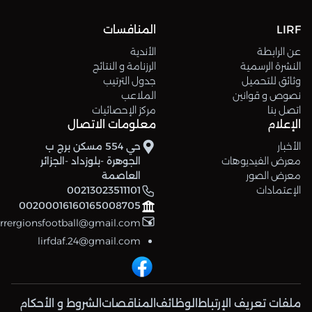
LIRF
المنافسات
عن الرابطة
الأندية
النشرة الرسمية
الرزنامة و النتائج
وثائق للتحميل
جدول الترتيب
نصوص و قوانين
الملاعب
اتصل بنا
مركز الإحصائيات
الإعلام
معلومات الاتصال
الأخبار
حي 554 مسكن برج ب
معرض الفيديوهات
الجوهرة -بلوزداد -الجزائر
معرض الصور
العاصمة
الإعتمادات
00213023511101
00200016160165008705
errergionsfootball@gmail.com
lirfdaf.24@gmail.com
ملفات تعريف الإرتباط
الوظائف
المناقصات
الشروط و الأحكام