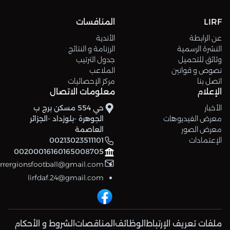
LIRF
المنافسات
عن الرابطة
الأندية
النشرة الرسمية
الرزنامة و النتائج
وثائق للتحميل
جدول الترتيب
نصوص و قوانين
الملاعب
اتصل بنا
مركز الإحصائيات
الإعلام
معلومات الاتصال
الأخبار
حي 554 مسكن برج ب
معرض الفيديوهات
الجوهرة -بلوزداد -الجزائر
معرض الصور
العاصمة
الإعتمادات
00213023511101
00200016160165008705
errergionsfootball@gmail.com
lirfdaf.24@gmail.com
ملفات تعريف الإرتباط
الوظائف
المناقصات
الشروط و الأحكام