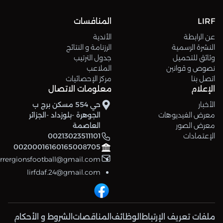
LIRF
المنافسات
عن الرابطة
الأندية
النشرة الرسمية
الرزنامة و النتائج
وثائق للتحميل
جدول الترتيب
نصوص و قوانين
الملاعب
اتصل بنا
مركز الإحصائيات
الإعلام
معلومات الاتصال
الأخبار
حي 554 مسكن برج ب
معرض الفيديوهات
الجوهرة -بلوزداد -الجزائر
معرض الصور
العاصمة
الإعتمادات
00213023511101
00200016160165008705
errergionsfootball@gmail.com
lirfdaf.24@gmail.com
ملفات تعريف الإرتباط
الوظائف
المناقصات
الشروط و الأحكام