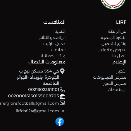
LIRF
المنافسات
عن الرابطة
الأندية
النشرة الرسمية
الرزنامة و النتائج
وثائق للتحميل
جدول الترتيب
نصوص و قوانين
الملاعب
اتصل بنا
مركز الإحصائيات
الإعلام
معلومات الاتصال
الأخبار
حي 554 مسكن برج ب
معرض الفيديوهات
الجوهرة -بلوزداد -الجزائر
معرض الصور
العاصمة
الإعتمادات
00213023511101
00200016160165008705
errergionsfootball@gmail.com
lirfdaf.24@gmail.com