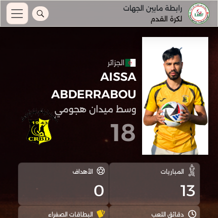
رابطة مابين الجهات
لكرة القدم
الجزائر
AISSA
ABDERRABOU
وسط ميدان هجومي
18
المباريات
الأهداف
0
13
دقائق اللعب
البطاقات الصفراء