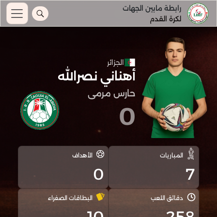
رابطة مابين الجهات
لكرة القدم
الجزائر
أهناني نصرالله
حارس مرمى
0
المباريات
الأهداف
0
7
دقائق اللعب
البطاقات الصفراء
10
258