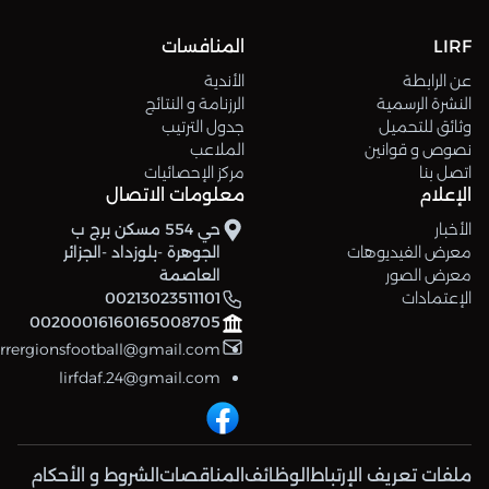
LIRF
المنافسات
عن الرابطة
الأندية
النشرة الرسمية
الرزنامة و النتائج
وثائق للتحميل
جدول الترتيب
نصوص و قوانين
الملاعب
اتصل بنا
مركز الإحصائيات
الإعلام
معلومات الاتصال
الأخبار
حي 554 مسكن برج ب
معرض الفيديوهات
الجوهرة -بلوزداد -الجزائر
معرض الصور
العاصمة
الإعتمادات
00213023511101
00200016160165008705
errergionsfootball@gmail.com
lirfdaf.24@gmail.com
ملفات تعريف الإرتباط
الوظائف
المناقصات
الشروط و الأحكام