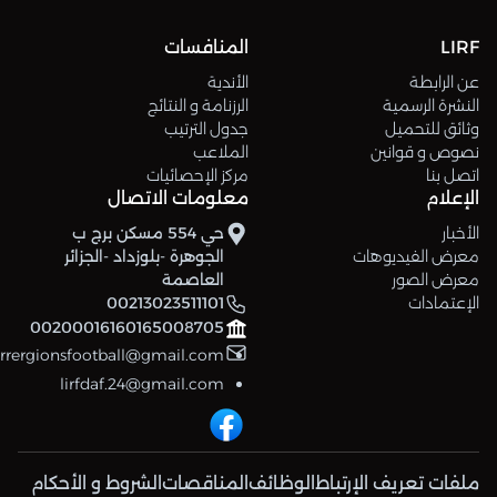
LIRF
المنافسات
عن الرابطة
الأندية
النشرة الرسمية
الرزنامة و النتائج
وثائق للتحميل
جدول الترتيب
نصوص و قوانين
الملاعب
اتصل بنا
مركز الإحصائيات
الإعلام
معلومات الاتصال
الأخبار
حي 554 مسكن برج ب
معرض الفيديوهات
الجوهرة -بلوزداد -الجزائر
معرض الصور
العاصمة
الإعتمادات
00213023511101
00200016160165008705
errergionsfootball@gmail.com
lirfdaf.24@gmail.com
ملفات تعريف الإرتباط
الوظائف
المناقصات
الشروط و الأحكام