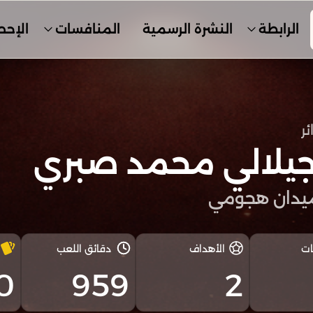
الرابطة
النشرة الرسمية
المنافسات
الإحص
ئر
جيلالي محمد صبري
يدان هجومي
ات
الأهداف
دقائق اللعب
0
959
2