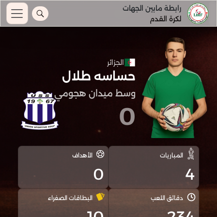
رابطة مابين الجهات
لكرة القدم
الجزائر
حساسه طلال
وسط ميدان هجومي
0
المباريات
الأهداف
0
4
دقائق اللعب
البطاقات الصفراء
10
234