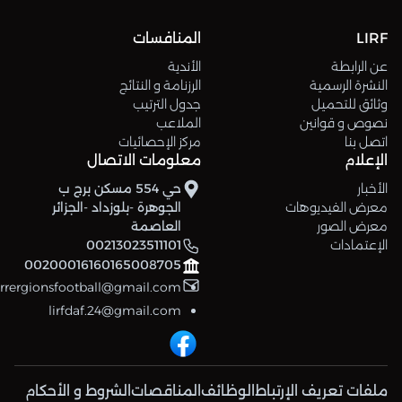
LIRF
المنافسات
عن الرابطة
الأندية
النشرة الرسمية
الرزنامة و النتائج
وثائق للتحميل
جدول الترتيب
نصوص و قوانين
الملاعب
اتصل بنا
مركز الإحصائيات
الإعلام
معلومات الاتصال
الأخبار
حي 554 مسكن برج ب
معرض الفيديوهات
الجوهرة -بلوزداد -الجزائر
معرض الصور
العاصمة
الإعتمادات
00213023511101
00200016160165008705
errergionsfootball@gmail.com
lirfdaf.24@gmail.com
ملفات تعريف الإرتباط
الوظائف
المناقصات
الشروط و الأحكام