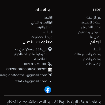
LIRF
المنافسات
عن الرابطة
الأندية
النشرة الرسمية
الرزنامة و النتائج
وثائق للتحميل
جدول الترتيب
نصوص و قوانين
الملاعب
اتصل بنا
مركز الإحصائيات
الإعلام
معلومات الاتصال
الأخبار
حي 554 مسكن برج ب
معرض الفيديوهات
الجوهرة -بلوزداد -الجزائر
معرض الصور
العاصمة
الإعتمادات
00213023511101
00200016160165008705
errergionsfootball@gmail.com
lirfdaf.24@gmail.com
ملفات تعريف الإرتباط
الوظائف
المناقصات
الشروط و الأحكام