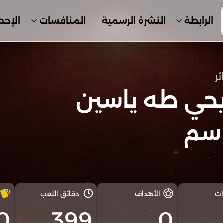
الرابطة
النشرة الرسمية
المنافسات
الإحص
ئر
يحي طه ياسين
اسم
ات
الأهداف
دقائق اللعب
0
399
0