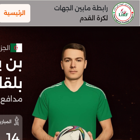
رابطة مابين الجهات
الرئيسية
لكرة القدم
الجزا
بن 
بلق
مدافع
المباري
14