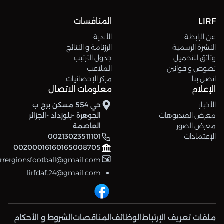
LIRF
المنافسات
عن الرابطة
الأندية
النشرة الرسمية
الرزنامة و النتائج
وثائق للتحميل
جدول الترتيب
نصوص و قوانين
الملاعب
اتصل بنا
مركز الإحصائيات
الإعلام
معلومات الاتصال
الأخبار
حي 554 مسكن برج ب
معرض الفيديوهات
الجوهرة -بلوزداد -الجزائر
معرض الصور
العاصمة
الإعتمادات
00213023511101
00200016160165008705
errergionsfootball@gmail.com
lirfdaf.24@gmail.com
ملفات تعريف الإرتباط
الوظائف
المناقصات
الشروط و الأحكام