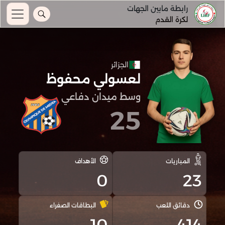
رابطة مابين الجهات
لكرة القدم
الجزائر
لعسولي محفوظ
وسط ميدان دفاعي
25
المباريات
الأهداف
0
23
دقائق اللعب
البطاقات الصفراء
10
414