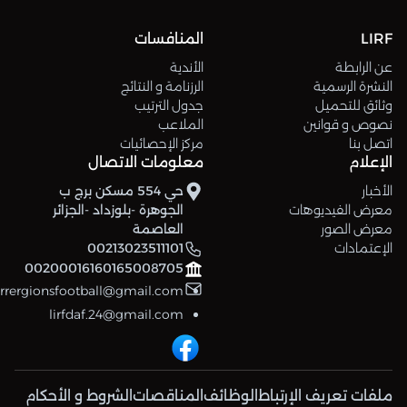
LIRF
المنافسات
عن الرابطة
الأندية
النشرة الرسمية
الرزنامة و النتائج
وثائق للتحميل
جدول الترتيب
نصوص و قوانين
الملاعب
اتصل بنا
مركز الإحصائيات
الإعلام
معلومات الاتصال
الأخبار
حي 554 مسكن برج ب
معرض الفيديوهات
الجوهرة -بلوزداد -الجزائر
معرض الصور
العاصمة
الإعتمادات
00213023511101
00200016160165008705
errergionsfootball@gmail.com
lirfdaf.24@gmail.com
ملفات تعريف الإرتباط
الوظائف
المناقصات
الشروط و الأحكام