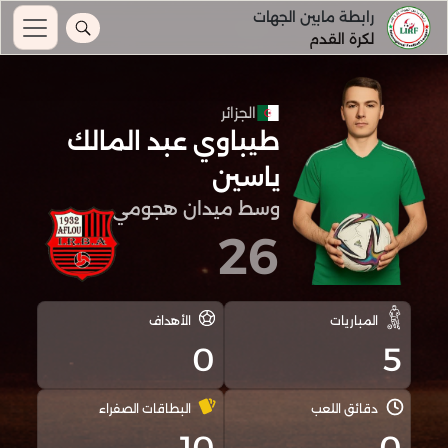
رابطة مابين الجهات
لكرة القدم
الجزائر
طيباوي عبد المالك
ياسين
وسط ميدان هجومي
26
المباريات
الأهداف
0
5
دقائق اللعب
البطاقات الصفراء
10
0