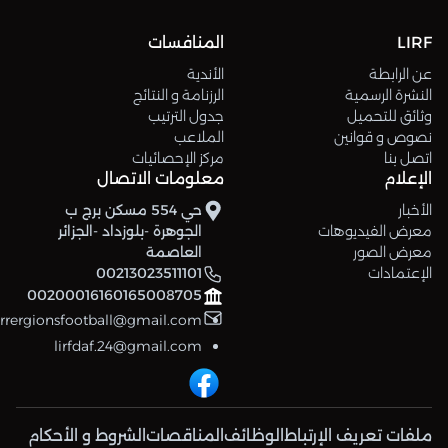
LIRF
المنافسات
عن الرابطة
الأندية
النشرة الرسمية
الرزنامة و النتائج
وثائق للتحميل
جدول الترتيب
نصوص و قوانين
الملاعب
اتصل بنا
مركز الإحصائيات
الإعلام
معلومات الاتصال
الأخبار
حي 554 مسكن برج ب
معرض الفيديوهات
الجوهرة -بلوزداد -الجزائر
معرض الصور
العاصمة
الإعتمادات
00213023511101
00200016160165008705
errergionsfootball@gmail.com
lirfdaf.24@gmail.com
ملفات تعريف الإرتباط
الوظائف
المناقصات
الشروط و الأحكام