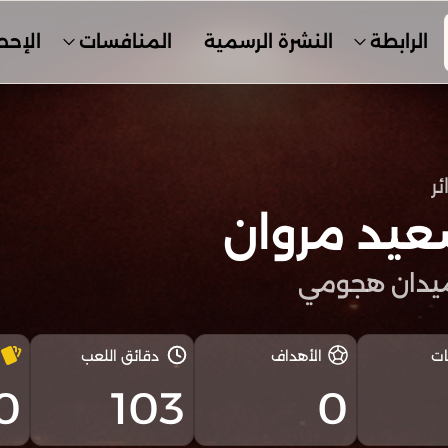
الرابطة
النشرة الرسمية
المنافسات
الإحص
ئر
عيد مروان
يدان هجومي
ات
الأهداف
دقائق اللعب
0
103
0