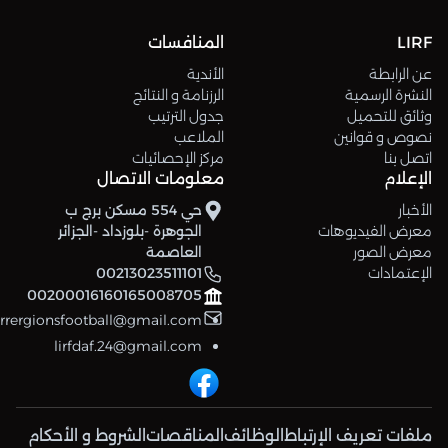
LIRF
المنافسات
عن الرابطة
الأندية
النشرة الرسمية
الرزنامة و النتائج
وثائق للتحميل
جدول الترتيب
نصوص و قوانين
الملاعب
اتصل بنا
مركز الإحصائيات
الإعلام
معلومات الاتصال
الأخبار
حي 554 مسكن برج ب
معرض الفيديوهات
الجوهرة -بلوزداد -الجزائر
معرض الصور
العاصمة
الإعتمادات
00213023511101
00200016160165008705
errergionsfootball@gmail.com
lirfdaf.24@gmail.com
ملفات تعريف الإرتباط
الوظائف
المناقصات
الشروط و الأحكام