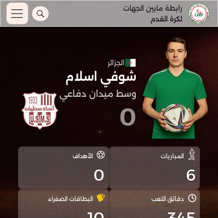
رابطة مابين الجهات
لكرة القدم
الجزائر
شوفي اسلام
وسط ميدان دفاعي
0
المباريات
الأهداف
0
6
دقائق اللعب
البطاقات الصفراء
10
345