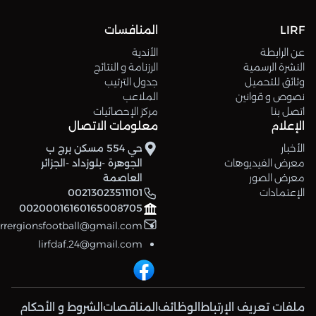
LIRF
المنافسات
عن الرابطة
الأندية
النشرة الرسمية
الرزنامة و النتائج
وثائق للتحميل
جدول الترتيب
نصوص و قوانين
الملاعب
اتصل بنا
مركز الإحصائيات
الإعلام
معلومات الاتصال
الأخبار
حي 554 مسكن برج ب
معرض الفيديوهات
الجوهرة -بلوزداد -الجزائر
معرض الصور
العاصمة
الإعتمادات
00213023511101
00200016160165008705
errergionsfootball@gmail.com
lirfdaf.24@gmail.com
ملفات تعريف الإرتباط
الوظائف
المناقصات
الشروط و الأحكام