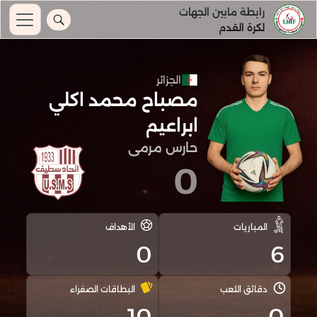
رابطة مابين الجهات
لكرة القدم
الجزائر
مصباح محمد اكلي
ابراعيم
حارس مرمى
0
المباريات
الأهداف
0
6
دقائق اللعب
البطاقات الصفراء
10
0