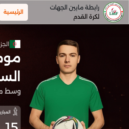
رابطة مابين الجهات
الرئيسية
لكرة القدم
الجزا
موم
الس
وسط مي
المباري
15