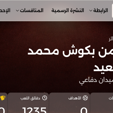
الرابطة
النشرة الرسمية
المنافسات
الإحص
ئر
ن بكوش محمد
عيد
دان دفاعي
ات
الأهداف
دقائق اللعب
0
1235
0