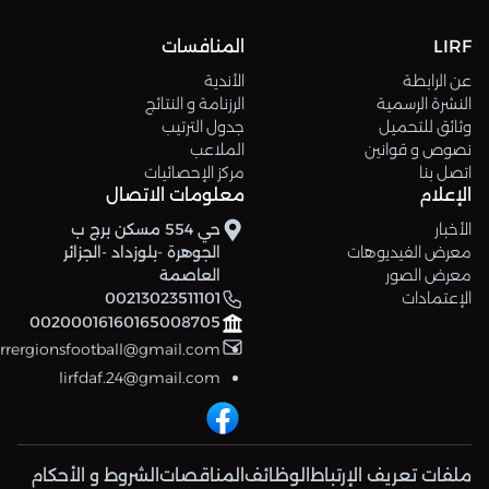
LIRF
المنافسات
عن الرابطة
الأندية
النشرة الرسمية
الرزنامة و النتائج
وثائق للتحميل
جدول الترتيب
نصوص و قوانين
الملاعب
اتصل بنا
مركز الإحصائيات
الإعلام
معلومات الاتصال
الأخبار
حي 554 مسكن برج ب
معرض الفيديوهات
الجوهرة -بلوزداد -الجزائر
معرض الصور
العاصمة
الإعتمادات
00213023511101
00200016160165008705
errergionsfootball@gmail.com
lirfdaf.24@gmail.com
ملفات تعريف الإرتباط
الوظائف
المناقصات
الشروط و الأحكام