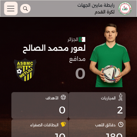
رابطة مابين الجهات
لكرة القدم
الجزائر
لعور محمد الصالح
مدافع
0
المباريات
الأهداف
0
2
دقائق اللعب
البطاقات الصفراء
10
180