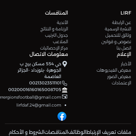
LIRF
المنافسات
عن الرابطة
الأندية
النشرة الرسمية
الرزنامة و النتائج
وثائق للتحميل
جدول الترتيب
نصوص و قوانين
الملاعب
اتصل بنا
مركز الإحصائيات
الإعلام
معلومات الاتصال
الأخبار
حي 554 مسكن برج ب
معرض الفيديوهات
الجوهرة -بلوزداد -الجزائر
معرض الصور
العاصمة
الإعتمادات
00213023511101
00200016160165008705
errergionsfootball@gmail.com
lirfdaf.24@gmail.com
ملفات تعريف الإرتباط
الوظائف
المناقصات
الشروط و الأحكام