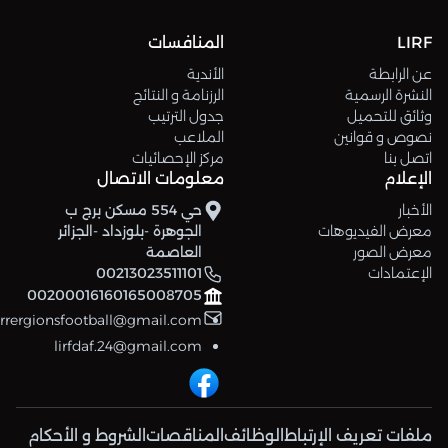
LIRF
المنافسات
عن الرابطة
الأندية
النشرة الرسمية
الرزنامة و النتائج
وثائق للتحميل
جدول الترتيب
نصوص و قوانين
الملاعب
اتصل بنا
مركز الإحصائيات
الإعلام
معلومات الاتصال
الأخبار
حي 554 مسكن برج ب
معرض الفيديوهات
الجوهرة -بلوزداد -الجزائر
معرض الصور
العاصمة
الإعتمادات
00213023511101
00200016160165008705
errergionsfootball@gmail.com
lirfdaf.24@gmail.com
ملفات تعريف الإرتباط
الوظائف
المناقصات
الشروط و الأحكام