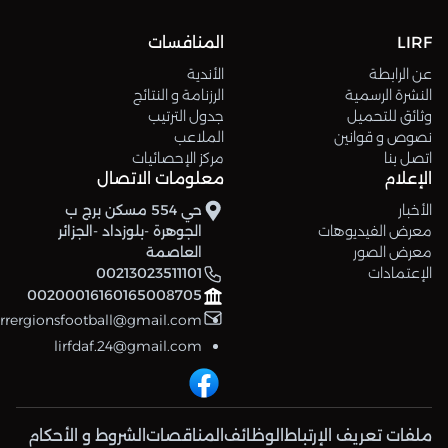
LIRF
المنافسات
عن الرابطة
الأندية
النشرة الرسمية
الرزنامة و النتائج
وثائق للتحميل
جدول الترتيب
نصوص و قوانين
الملاعب
اتصل بنا
مركز الإحصائيات
الإعلام
معلومات الاتصال
الأخبار
حي 554 مسكن برج ب
معرض الفيديوهات
الجوهرة -بلوزداد -الجزائر
معرض الصور
العاصمة
الإعتمادات
00213023511101
00200016160165008705
errergionsfootball@gmail.com
lirfdaf.24@gmail.com
ملفات تعريف الإرتباط
الوظائف
المناقصات
الشروط و الأحكام