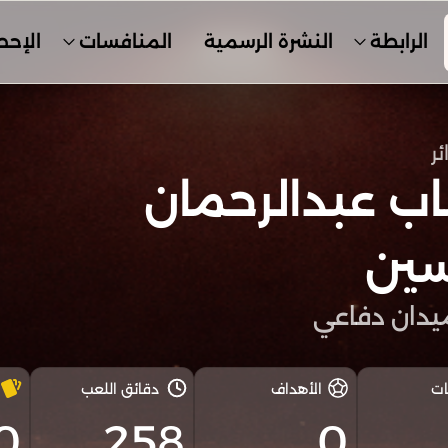
الرابطة
النشرة الرسمية
المنافسات
الإحص
ئر
ب عبدالرحمان
سين
دان دفاعي
ات
الأهداف
دقائق اللعب
0
258
0