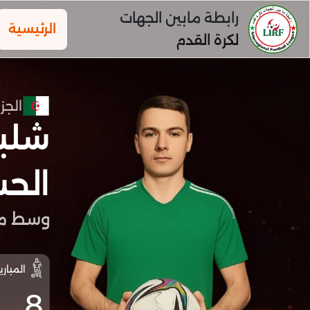
رابطة مابين الجهات
الرئيسية
لكرة القدم
الجزا
شلبا
الح
وسط مي
المباري
8