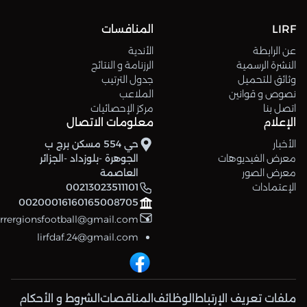
LIRF
المنافسات
عن الرابطة
الأندية
النشرة الرسمية
الرزنامة و النتائج
وثائق للتحميل
جدول الترتيب
نصوص و قوانين
الملاعب
اتصل بنا
مركز الإحصائيات
الإعلام
معلومات الاتصال
الأخبار
حي 554 مسكن برج ب
معرض الفيديوهات
الجوهرة -بلوزداد -الجزائر
معرض الصور
العاصمة
الإعتمادات
00213023511101
00200016160165008705
errergionsfootball@gmail.com
lirfdaf.24@gmail.com
ملفات تعريف الإرتباط
الوظائف
المناقصات
الشروط و الأحكام