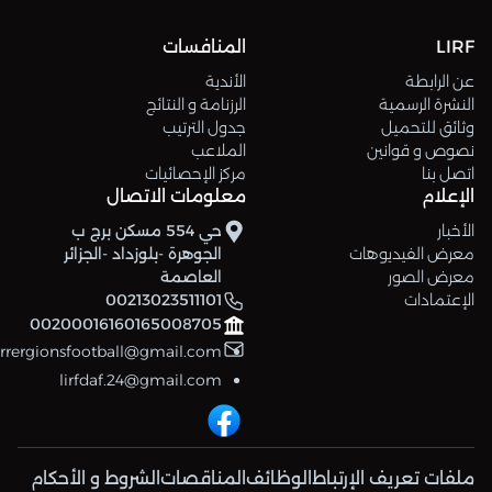
LIRF
المنافسات
عن الرابطة
الأندية
النشرة الرسمية
الرزنامة و النتائج
وثائق للتحميل
جدول الترتيب
نصوص و قوانين
الملاعب
اتصل بنا
مركز الإحصائيات
الإعلام
معلومات الاتصال
الأخبار
حي 554 مسكن برج ب
معرض الفيديوهات
الجوهرة -بلوزداد -الجزائر
معرض الصور
العاصمة
الإعتمادات
00213023511101
00200016160165008705
errergionsfootball@gmail.com
lirfdaf.24@gmail.com
ملفات تعريف الإرتباط
الوظائف
المناقصات
الشروط و الأحكام