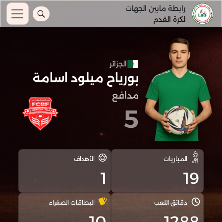
رابطة مابين الجهات
لكرة القدم
الجزائر
بورياح ميلود اسامة
مدافع
5
المباريات
الأهداف
1
19
دقائق اللعب
البطاقات الصفراء
10
1288